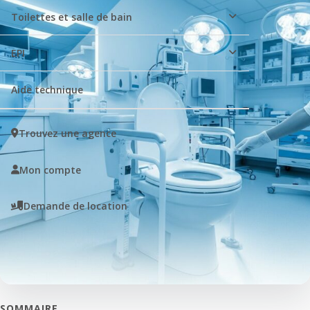
Toilettes et salle de bain
EPI
Aide technique
Trouvez une agence
Mon compte
Demande de location
SOMMAIRE