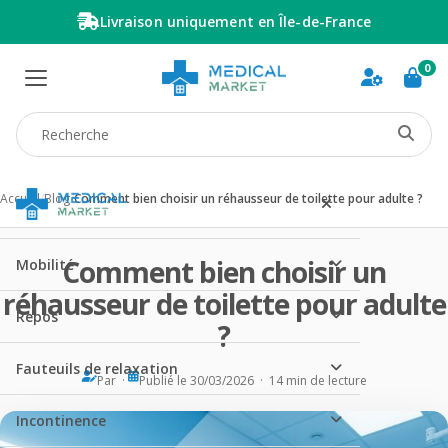
Livraison uniquement en Île-de-France
0
Recherche produit
Accueil
/
Blog
/
Comment bien choisir un réhausseur de toilette pour adulte ?
Comment bien choisir un
Mobilité
réhausseur de toilette pour adulte
Repos
?
Fauteuils de relaxation
Par ·
Publié le 30/03/2026 · 14 min de lecture
Incontinence