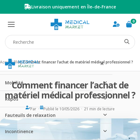
Livraison uniquement en Île-de-France
0
Recherche produit
Accueil
/
Blog
/
Comment financer l’achat de matériel médical professionnel ?
Comment financer l’achat de
Mobilité
matériel médical professionnel ?
Repos
Par ·
Publié le 10/05/2026 · 21 min de lecture
Fauteuils de relaxation
Incontinence