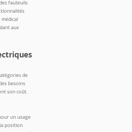
des fauteuils
tionnalités
e médical
ndant aux
ectriques
 catégories de
 des besoins
ent son coût.
 pour un usage
la position