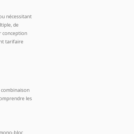
ou nécessitant
tiple, de
r conception
t tarifaire
ne combinaison
 comprendre les
 mono-bloc