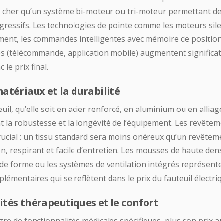
 cher qu’un système bi-moteur ou tri-moteur permettant de
ressifs. Les technologies de pointe comme les moteurs sile
ment, les commandes intelligentes avec mémoire de position
s (télécommande, application mobile) augmentent significat
 le prix final.
matériaux et la durabilité
uil, qu’elle soit en acier renforcé, en aluminium ou en alliag
t la robustesse et la longévité de l’équipement. Les revête
ucial : un tissu standard sera moins onéreux qu’un revêteme
n, respirant et facile d’entretien. Les mousses de haute dens
de forme ou les systèmes de ventilation intégrés représent
lémentaires qui se reflètent dans le prix du fauteuil électri
ités thérapeutiques et le confort
ègre de fonctionnalités médicales spécifiques, plus son prix