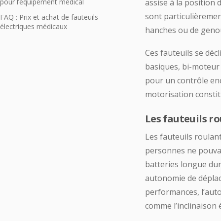
pour l’équipement médical
assise à la position 
sont particulièreme
FAQ : Prix et achat de fauteuils
électriques médicaux
hanches ou de genoux
Ces fauteuils se déc
basiques, bi-moteur
pour un contrôle enc
motorisation constitu
Les fauteuils r
Les fauteuils roulan
personnes ne pouvan
batteries longue dur
autonomie de déplace
performances, l’auto
comme l’inclinaison é