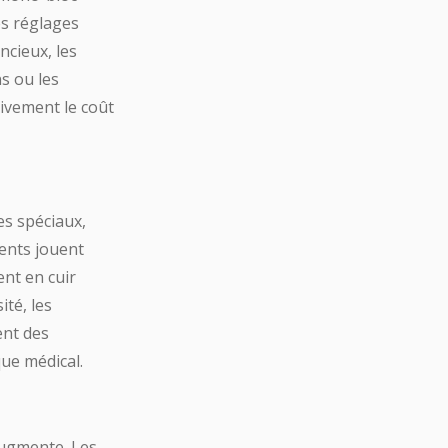
s réglages
ncieux, les
s ou les
ivement le coût
es spéciaux,
ments jouent
nt en cuir
ité, les
ent des
que médical.
 augmente. Les