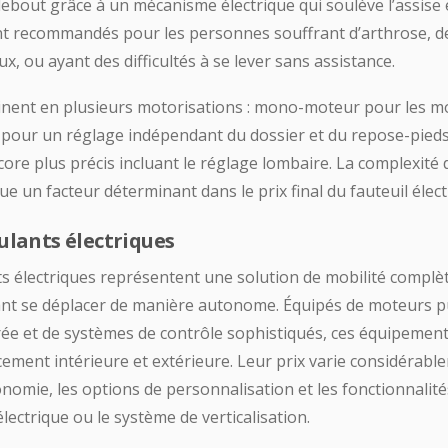
debout grâce à un mécanisme électrique qui soulève l’assise et
nt recommandés pour les personnes souffrant d’arthrose, 
, ou ayant des difficultés à se lever sans assistance.
linent en plusieurs motorisations : mono-moteur pour les m
 pour un réglage indépendant du dossier et du repose-pieds,
ore plus précis incluant le réglage lombaire. La complexité 
e un facteur déterminant dans le prix final du fauteuil élect
oulants électriques
ts électriques représentent une solution de mobilité complè
t se déplacer de manière autonome. Équipés de moteurs pu
ée et de systèmes de contrôle sophistiqués, ces équipement
ment intérieure et extérieure. Leur prix varie considérabl
nomie, les options de personnalisation et les fonctionnalit
lectrique ou le système de verticalisation.