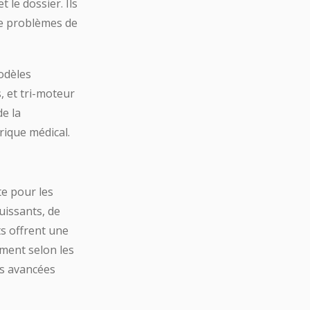
 le dossier. Ils
de problèmes de
odèles
 et tri-moteur
de la
rique médical.
te pour les
issants, de
s offrent une
ement selon les
és avancées