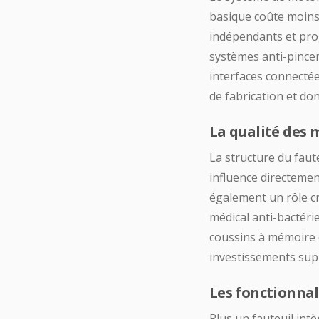
basique coûte moins
indépendants et prog
systèmes anti-pince
interfaces connectée
de fabrication et donc
La qualité des 
La structure du faute
influence directemen
également un rôle cr
médical anti-bactérie
coussins à mémoire 
investissements supp
Les fonctionnal
Plus un fauteuil int