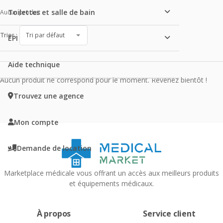
Produits de la catégorie Instrumen
Toilettes et salle de bain
Aucun produit
Trier :
EPI
Aide technique
Aucun produit ne correspond pour le moment. Revenez bientôt !
Trouvez une agence
Mon compte
Demande de location
Marketplace médicale vous offrant un accès aux meilleurs produits
et équipements médicaux.
À propos
Service client