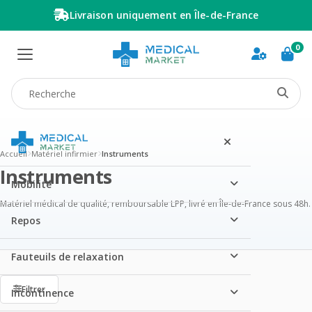
Livraison uniquement en Île-de-France
0
Recherche produit
Accueil
Matériel infirmier
Instruments
Instruments
Mobilité
Matériel médical de qualité, remboursable LPP, livré en Île-de-France sous 48h.
Repos
Fauteuils de relaxation
Filtrer
Incontinence