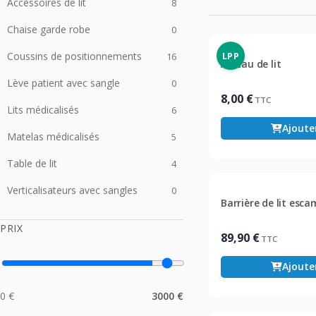
Accessoires de lit
8
Chaise garde robe
0
Coussins de positionnements
LPP
16
Arceau de lit
Lève patient avec sangle
0
8,00
€
TTC
Lits médicalisés
6
Ajoute
Matelas médicalisés
5
Table de lit
4
Verticalisateurs avec sangles
0
Barrière de lit esc
PRIX
89,90
€
TTC
Ajoute
0 €
3000 €