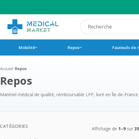
Recherche produit
Mobilité
Repos
Fauteuils de 
Accueil
Repos
Repos
Matériel médical de qualité, remboursable LPP, livré en Île-de-France
Produits 
CATÉGORIES
Affichage de
1–9
sur
3