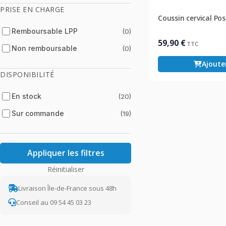
PRISE EN CHARGE
Coussin cervical Pos
Remboursable LPP
(0)
59,90
€
TTC
Non remboursable
(0)
Ajoute
DISPONIBILITÉ
En stock
(20)
Sur commande
(19)
Appliquer les filtres
Réinitialiser
Livraison Île-de-France sous 48h
Conseil au 09 54 45 03 23