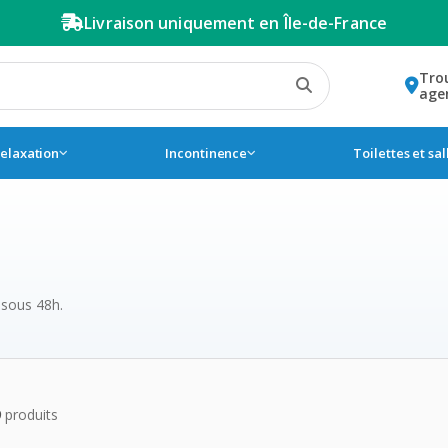
Livraison uniquement en Île-de-France
Tro
age
relaxation
Incontinence
Toilettes et sa
 sous 48h.
de la catégorie Repos
9
produits