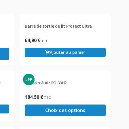
Barre de sortie de lit Protect Ultra
64,90
€
TTC
Ajouter au panier
LPP
e
Coussin à Air POLYAIR
184,50
€
TTC
Choix des options