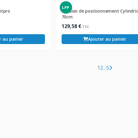
LPP
itpro
Coussin de positionnement Cylindri
70cm
129,58
€
TTC
r au panier
Ajouter au panier
1
2
…
5