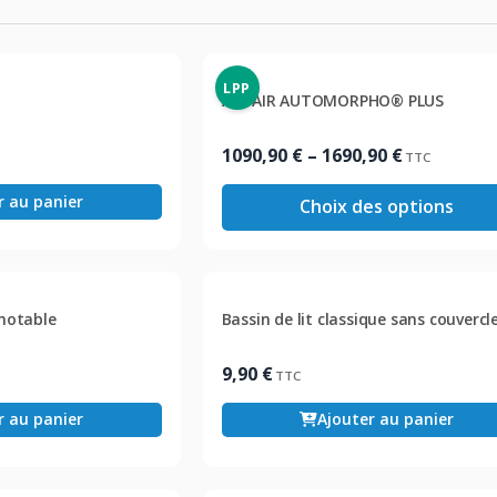
LPP
AXTAIR AUTOMORPHO® PLUS
Plage
1090,90
€
–
1690,90
€
TTC
de
r au panier
Choix des options
prix :
1090,90 €
à
1690,90 €
amotable
Bassin de lit classique sans couvercl
9,90
€
TTC
r au panier
Ajouter au panier