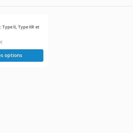
Type II, Type IIR et
TC
es options