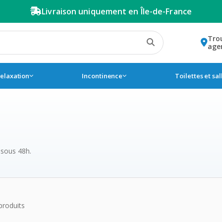
Livraison uniquement en Île-de-France
Tro
age
relaxation
Incontinence
Toilettes et sa
 sous 48h.
 de la catégorie Masques ch
produits