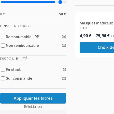
0 €
50 €
Masques médicaux : 
PRISE EN CHARGE
FFP2
Plage
4,90
€
–
75,96
€
T
Remboursable LPP
(0)
de
Non remboursable
(0)
Choix d
prix :
4,90 €
DISPONIBILITÉ
à
75,96 €
En stock
(1)
Sur commande
(0)
Appliquer les filtres
Réinitialiser