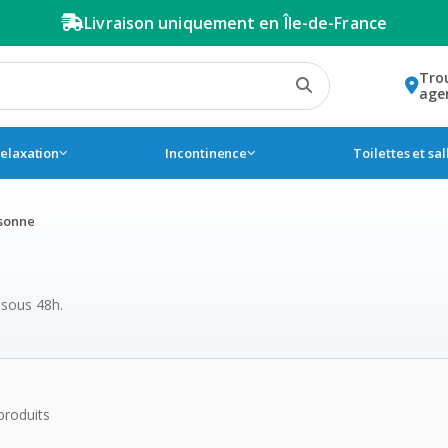
Livraison uniquement en Île-de-France
Tro
age
relaxation
Incontinence
Toilettes et sa
rsonne
 sous 48h.
de la catégorie Accessoire
produits