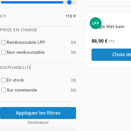
0 €
110 €
LPP
Sangle filet bain
PRISE EN CHARGE
86,90
€
TTC
Remboursable LPP
(0)
Non remboursable
(0)
Choix d
DISPONIBILITÉ
En stock
(3)
Sur commande
(0)
Appliquer les filtres
Réinitialiser