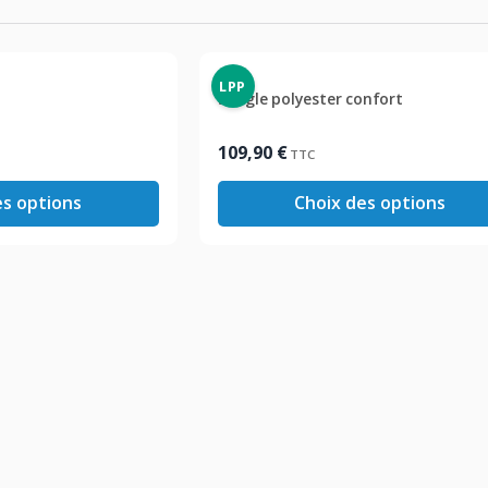
LPP
Sangle polyester confort
109,90
€
TTC
es options
Choix des options