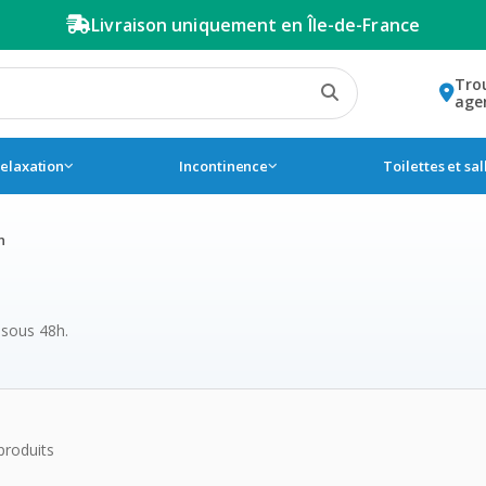
Livraison uniquement en Île-de-France
Tro
age
relaxation
Incontinence
Toilettes et sa
n
 sous 48h.
de la catégorie Planche de
produits