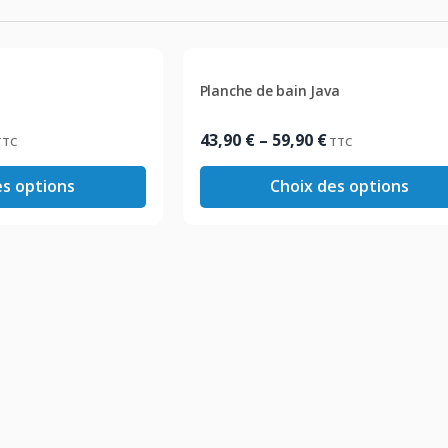
Planche de bain Java
Plage
43,90
€
–
59,90
€
TTC
TTC
de
es options
Choix des options
prix :
43,90 €
à
59,90 €