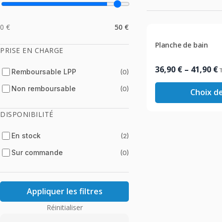
0 €
50 €
Planche de bain
PRISE EN CHARGE
Plage
36,90
€
–
41,90
€
Remboursable LPP
(0)
de
Non remboursable
(0)
Choix d
prix :
36,90 €
DISPONIBILITÉ
à
41,90 €
En stock
(2)
Sur commande
(0)
Appliquer les filtres
Réinitialiser