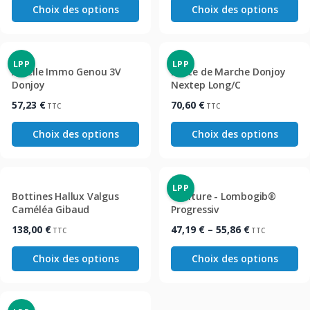
Choix des options
Choix des options
LPP
LPP
Attelle Immo Genou 3V
Botte de Marche Donjoy
Donjoy
Nextep Long/C
57,23
€
70,60
€
TTC
TTC
Choix des options
Choix des options
LPP
Bottines Hallux Valgus
Ceinture - Lombogib®
Caméléa Gibaud
Progressiv
Plage
138,00
€
47,19
€
–
55,86
€
TTC
TTC
de
prix :
Choix des options
Choix des options
47,19 €
à
55,86 €