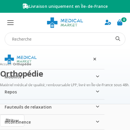
Livraison uniquement en Île-de-France
0
Recherche produit
Accueil
Orthopédie
Orthopédie
Mobilité
Matériel médical de qualité, remboursable LPP, livré en Île-de-France sous 48h.
Repos
Fauteuils de relaxation
Filtrer
Incontinence