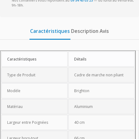
Nos conseillers vous répondent au
09 54 45 03 23
— du lundi au vendredi,
9h-18h.
Caractéristiques
Description
Avis
Caractéristiques
Caractéristiques
Détails
Type de Produit
Cadre de marche non pliant
Modèle
Brighton
Matériau
Aluminium
Largeur entre Poignées
40 cm
Largeur hors-tout
66 cm