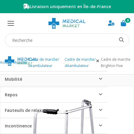
Livraison uniquement en Île-de-France
0
Recherche produit
Cadre de marche/
Cadre de marche/
Cadre de marche
Accueil
/
Mobilité
/
/
/
deambulateur
déambulateur
Brighton Fixe
Mobilité
Repos
Fauteuils de relaxation
Incontinence