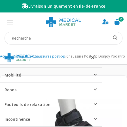
Livraison uniquement en Île-de-France
0
Recherche produit
Accueil
/
Orthopédie
/
Chaussures post-op
/
Chaussure Post-Op Donjoy PodaPro
Mobilité
Repos
Fauteuils de relaxation
Incontinence