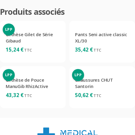
Produits associés
LPP
Orthèse Gilet de Série
Pants Seni active classic
Gibaud
XL/30
15,24
€
35,42
€
TTC
TTC
LPP
LPP
Orthèse de Pouce
Chaussures CHUT
ManuGib RhizActive
Santorin
43,32
€
50,62
€
TTC
TTC