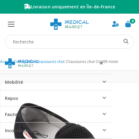
Livraison uniquement en Île-de-France
0
Recherche produit
Accueil
/
Orthopédie
/
Chaussures chut
/
Chaussures chut OLIVER mixte
Mobilité
Repos
Fauteuils de relaxation
Incontinence