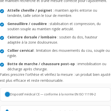
de maintien recherché et d'une mesure correcte pour l'ajustement.
Attelle cheville / poignet
: maintien après entorse ou
tendinite, taille selon le tour de membre.
Genouillère / coudière
: stabilisation et compression, du
soutien souple au maintien rigide articulé.
Ceinture dorsale / lombaire
: soutien du dos, hauteur
adaptée à la zone douloureuse.
Collier cervical
: limitation des mouvements du cou, souple ou
rigide.
Botte de marche / chaussure post-op
: immobilisation ou
décharge après chirurgie.
Faites prescrire l'orthèse et vérifiez la mesure : un produit bien ajusté
est plus efficace et reste remboursable.
Dispositif médical CE — conforme à la norme EN ISO 11199-2