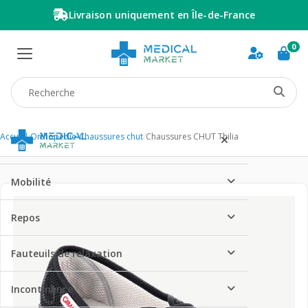
Livraison uniquement en Île-de-France
0
Recherche produit
Accueil
/
Orthopédie
/
Chaussures chut
/
Chaussures CHUT Thilia
Mobilité
Repos
Fauteuils de relaxation
Incontinence