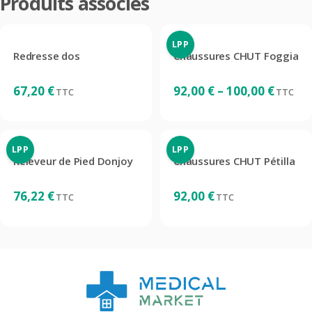
Produits associés
LPP
Redresse dos
Chaussures CHUT Foggia
Plage
67,20
€
92,00
€
–
100,00
€
TTC
TTC
de
prix :
92,00 €
à
LPP
LPP
Releveur de Pied Donjoy
Chaussures CHUT Pétilla
100,00 €
76,22
€
92,00
€
TTC
TTC