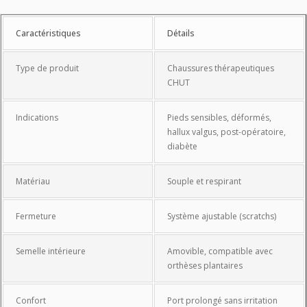
Caractéristiques
Caractéristiques
Détails
Type de produit
Chaussures thérapeutiques
CHUT
Indications
Pieds sensibles, déformés,
hallux valgus, post-opératoire,
diabète
Matériau
Souple et respirant
Fermeture
Système ajustable (scratchs)
Semelle intérieure
Amovible, compatible avec
orthèses plantaires
Confort
Port prolongé sans irritation