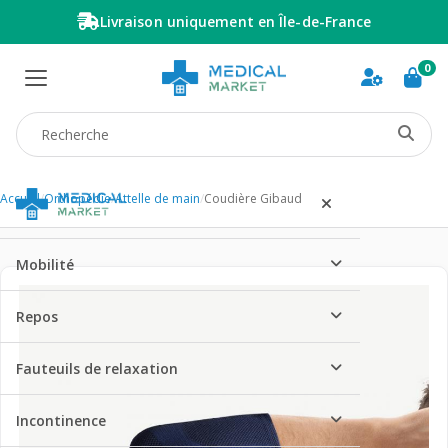
Livraison uniquement en Île-de-France
0
Recherche produit
Accueil
/
Orthopédie
/
Attelle de main
/
Coudière Gibaud
Mobilité
Repos
Fauteuils de relaxation
Incontinence