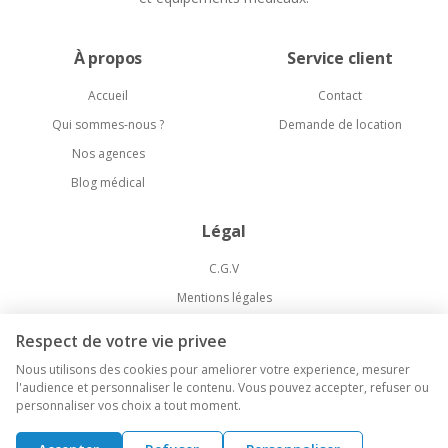
À propos
Service client
Accueil
Contact
Qui sommes-nous ?
Demande de location
Nos agences
Blog médical
Légal
C.G.V
Mentions légales
Politique de confidentialité
Respect de votre vie privee
Livraison et Retours
Nous utilisons des cookies pour ameliorer votre experience, mesurer
l'audience et personnaliser le contenu. Vous pouvez accepter, refuser ou
personnaliser vos choix a tout moment.
©
2026
Medical-Market. Tous droits réservés.