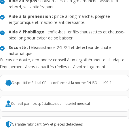
Aide au repas
: couverts lestés à gros manche, assiette à
rebord, set antidérapant.
Aide à la préhension
: pince à long manche, poignée
ergonomique et mâchoire antidérapante.
Aide à l'habillage
: enfile-bas, enfile-chaussettes et chausse-
pied long pour éviter de se baisser.
Sécurité
: téléassistance 24h/24 et détecteur de chute
automatique.
En cas de doute, demandez conseil à un ergothérapeute : il adapte
l'équipement à vos capacités réelles et à votre logement.
Dispositif médical CE — conforme à la norme EN ISO 11199-2
Conseil par nos spécialistes du matériel médical
Garantie fabricant, SAV et pièces détachées