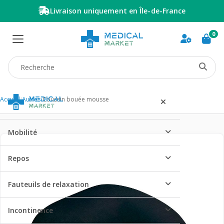
Livraison uniquement en Île-de-France
0
Recherche produit
Accueil
/
Autres
/
Coussin bouée mousse
Mobilité
Repos
Fauteuils de relaxation
Incontinence