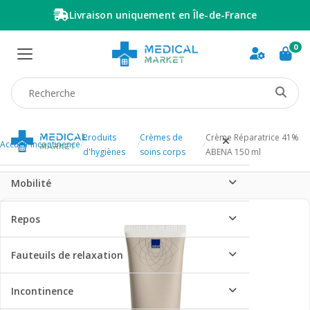
Livraison uniquement en Île-de-France
0
Recherche produit
Produits
Crèmes de
Crème Réparatrice 41%
Accueil
/
Incontinence
/
/
/
d'hygiènes
soins corps
ABENA 150 ml
Mobilité
Repos
Fauteuils de relaxation
Incontinence