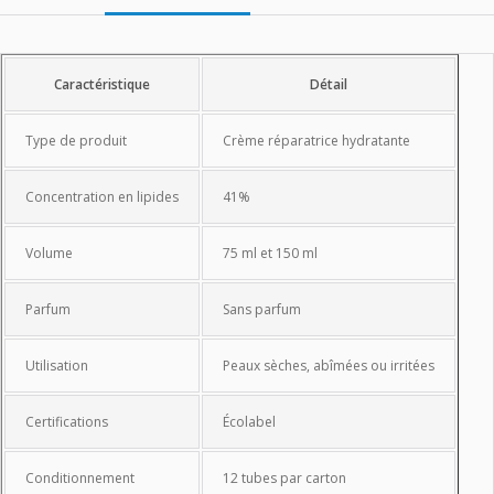
Caractéristiques
Caractéristique
Détail
Type de produit
Crème réparatrice hydratante
Concentration en lipides
41%
Volume
75 ml et 150 ml
Parfum
Sans parfum
Utilisation
Peaux sèches, abîmées ou irritées
Certifications
Écolabel
Conditionnement
12 tubes par carton