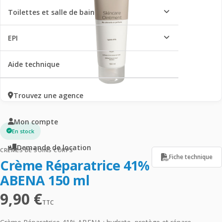
Toilettes et salle de bain
EPI
Aide technique
Trouvez une agence
Mon compte
En stock
Demande de location
CRÈMES DE SOINS CORPS
Fiche technique
Crème Réparatrice 41%
ABENA 150 ml
9,90
€
TTC