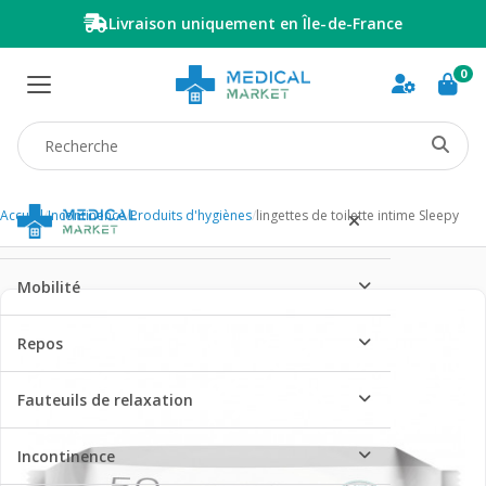
Livraison uniquement en Île-de-France
0
Recherche produit
Accueil
/
Incontinence
/
Produits d'hygiènes
/
lingettes de toilette intime Sleepy
Mobilité
Repos
Fauteuils de relaxation
Incontinence