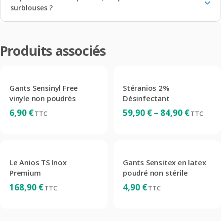
surblouses ?
Produits associés
Gants Sensinyl Free
Stéranios 2%
vinyle non poudrés
Désinfectant
Plage
6,90
€
59,90
€
–
84,90
€
TTC
TTC
de
prix :
59,90 €
à
Le Anios TS Inox
Gants Sensitex en latex
84,90 €
Premium
poudré non stérile
168,90
€
4,90
€
TTC
TTC