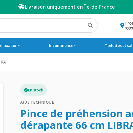
Livraison uniquement en Île-de-France
Tro
age
relaxation
Incontinence
Toilettes et sa
BRA
En stock
AIDE TECHNIQUE
Pince de préhension a
dérapante 66 cm LIBR