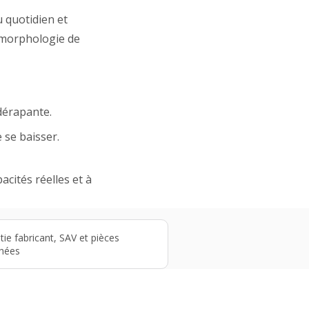
u quotidien et
a morphologie de
dérapante.
 se baisser.
cités réelles et à
tie fabricant, SAV et pièces
hées