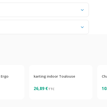
o
karting indoor Toulouse
Ch
26,89
€
10
TTC