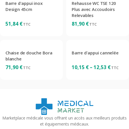
Barre d'appui inox
Rehausse WC TSE 120
Design 45cm
Plus avec Accoudoirs
Relevables
51,84
€
81,90
€
TTC
TTC
Chaise de douche Bora
Barre d'appui cannelée
blanche
Plage
71,90
€
10,15
€
–
12,53
€
TTC
TTC
de
prix :
10,15 €
à
12,53 €
Marketplace médicale vous offrant un accès aux meilleurs produits
et équipements médicaux.