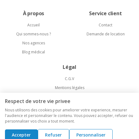
À propos
Service client
Accueil
Contact
Qui sommes-nous ?
Demande de location
Nos agences
Blog médical
Légal
C.G.V
Mentions légales
Politique de confidentialité
Respect de votre vie privee
Livraison et Retours
Nous utilisons des cookies pour ameliorer votre experience, mesurer
l'audience et personnaliser le contenu. Vous pouvez accepter, refuser ou
personnaliser vos choix a tout moment.
©
2026
Medical-Market. Tous droits réservés.
Accepter
Refuser
Personnaliser
Agence web Paris
Kameo