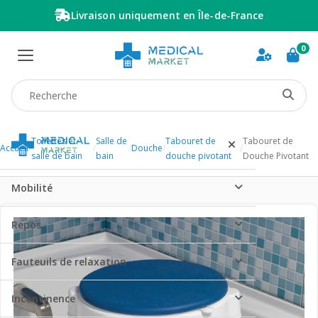
Livraison uniquement en Île-de-France
0
Recherche produit
Toilettes et
Salle de
Tabouret de
Tabouret de
Accueil
/
/
/
Douche
/
/
salle de bain
bain
douche pivotant
Douche Pivotant
Mobilité
Repos
Fauteuils de relaxation
Incontinence