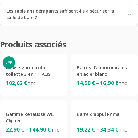
Les tapis antidérapants suffisent-ils à sécuriser la
salle de bain ?
Produits associés
LPP
Chaise garde-robe
Barres d’appui murales
toilette 3 en 1 TALIS
en acier blanc
Plage
102,62
€
14,90
€
–
16,90
€
TTC
TTC
de
prix :
14,90 €
à
Gamme Rehausse WC
Barre d'appui Prima
16,90 €
Clipper
Plage
Plage
22,90
€
–
144,90
€
19,22
€
–
34,34
€
TTC
TTC
de
de