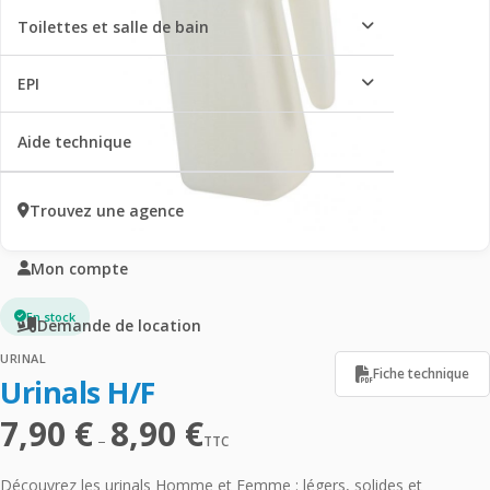
Toilettes et salle de bain
EPI
Aide technique
Trouvez une agence
Mon compte
En stock
Demande de location
URINAL
Fiche technique
Urinals H/F
7,90
€
8,90
€
Plage
–
TTC
de
prix :
Découvrez les urinals Homme et Femme : légers, solides et