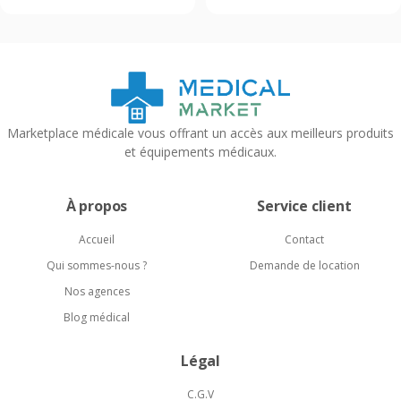
prix :
prix :
22,90 €
19,22 €
à
à
144,90 €
34,34 €
Marketplace médicale vous offrant un accès aux meilleurs produits
et équipements médicaux.
À propos
Service client
Accueil
Contact
Qui sommes-nous ?
Demande de location
Nos agences
Blog médical
Légal
C.G.V