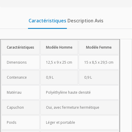
Caractéristiques
Description
Avis
Caractéristiques
Caractéristiques
Modèle Homme
Modèle Femme
Dimensions
12,5 x 9 x 25 cm
15 x 8,5 x 29,5 cm
Contenance
0,9 L
0,9 L
Matériau
Polyéthylène haute densité
Capuchon
Oui, avec fermeture hermétique
Poids
Léger et portable