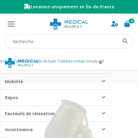
Livraison uniquement en Île-de-France
0
Recherche produit
Accueil
/
Toilettes et salle de bain
/
Toilettes
/
Urinal
/
Urinals H/F
Mobilité
Repos
Fauteuils de relaxation
Incontinence