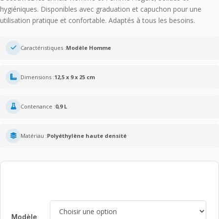
7,90 €
hygiéniques. Disponibles avec graduation et capuchon pour une
à
utilisation pratique et confortable. Adaptés à tous les besoins.
8,90 €
Caractéristiques :
Modèle Homme
Dimensions :
12,5 x 9 x 25 cm
Contenance :
0,9 L
Matériau :
Polyéthylène haute densité
Modèle