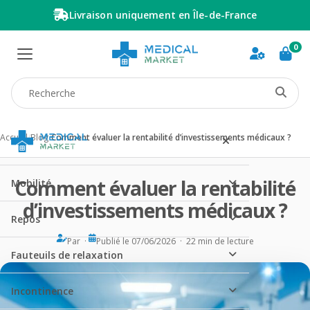
Livraison uniquement en Île-de-France
0
Recherche produit
Accueil
/
Blog
/
Comment évaluer la rentabilité d’investissements médicaux ?
Comment évaluer la rentabilité
Mobilité
d’investissements médicaux ?
Repos
Par ·
Publié le 07/06/2026 · 22 min de lecture
Fauteuils de relaxation
Incontinence