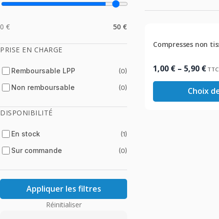
0 €
50 €
Compresses non tis
PRISE EN CHARGE
Plage
1,00
€
–
5,90
€
TTC
Remboursable LPP
(0)
de
Non remboursable
(0)
Choix d
prix :
1,00 €
DISPONIBILITÉ
à
5,90 €
En stock
(1)
Sur commande
(0)
Appliquer les filtres
Réinitialiser