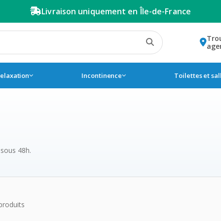
Livraison uniquement en Île-de-France
Tro
age
relaxation
Incontinence
Toilettes et sa
 sous 48h.
de la catégorie Compresse 
produits