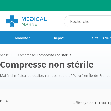
Recherche produit
Mobilité
Repos
Fauteuils de 
Accueil
EPI
Compresse
Compresse non stérile
Compresse non stérile
Matériel médical de qualité, remboursable LPP, livré en Île-de-France
Produits 
PRIX
Affichage de
1–1
sur
1