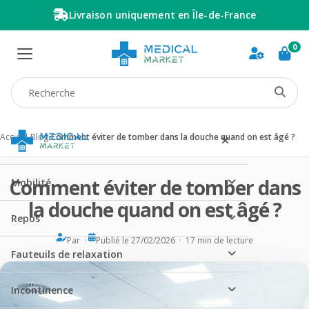
Livraison uniquement en Île-de-France
0
Recherche produit
Accueil
/
Blog
/
Comment éviter de tomber dans la douche quand on est âgé ?
Comment éviter de tomber dans
Mobilité
la douche quand on est âgé ?
Repos
Par ·
Publié le 27/02/2026 · 17 min de lecture
Fauteuils de relaxation
Incontinence