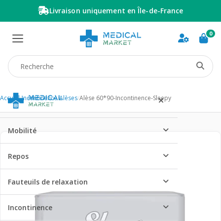
Livraison uniquement en Île-de-France
0
Recherche produit
Accueil
/
Incontinence
/
Alèses
/
Alèse 60*90-Incontinence-Sleepy
Mobilité
Repos
Fauteuils de relaxation
Incontinence