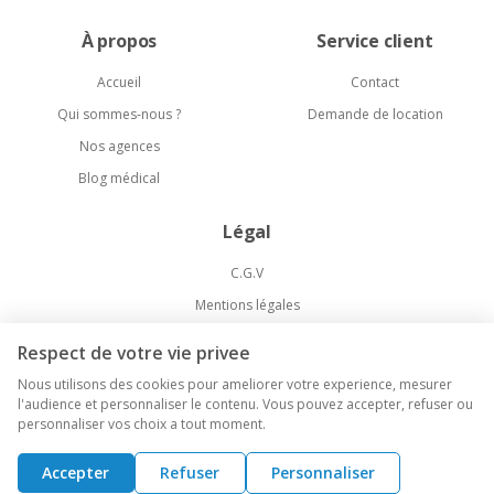
À propos
Service client
Accueil
Contact
Qui sommes-nous ?
Demande de location
Nos agences
Blog médical
Légal
C.G.V
Mentions légales
Politique de confidentialité
Respect de votre vie privee
Livraison et Retours
Nous utilisons des cookies pour ameliorer votre experience, mesurer
l'audience et personnaliser le contenu. Vous pouvez accepter, refuser ou
personnaliser vos choix a tout moment.
©
2026
Medical-Market. Tous droits réservés.
Accepter
Refuser
Personnaliser
Agence web Paris
Kameo