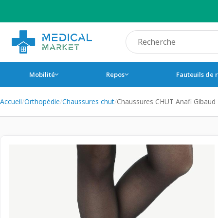
Recherche produit
Mobilité
Repos
Fauteuils de 
Accueil
/
Orthopédie
/
Chaussures chut
/
Chaussures CHUT Anafi Gibaud