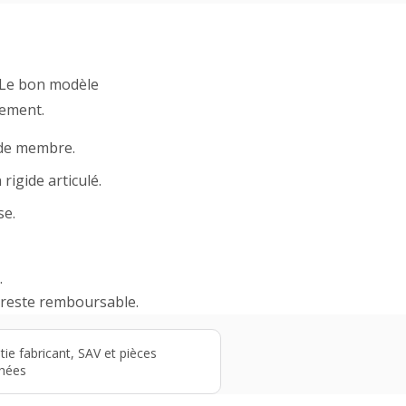
. Le bon modèle
tement.
r de membre.
rigide articulé.
se.
.
et reste remboursable.
tie fabricant, SAV et pièces
hées