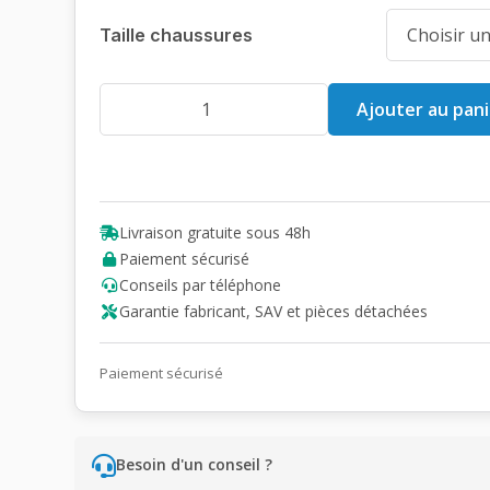
Taille chaussures
quantité
Ajouter au pani
de
Chaussures
CHUT
Anafi
Gibaud
Livraison gratuite sous 48h
Paiement sécurisé
Conseils par téléphone
Garantie fabricant, SAV et pièces détachées
Paiement sécurisé
Besoin d'un conseil ?