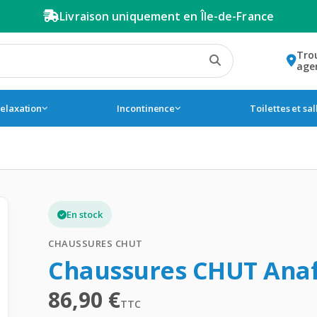
Livraison uniquement en Île-de-France
Tro
age
relaxation
Incontinence
Toilettes et sa
En stock
CHAUSSURES CHUT
Chaussures CHUT Anaf
86,90
€
TTC