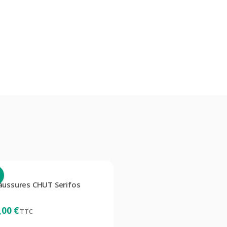
P
aussures CHUT Serifos
,00
€
TTC