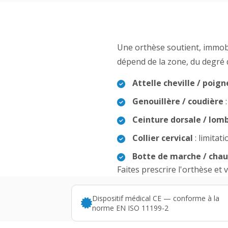
Une orthèse soutient, immobi
dépend de la zone, du degré 
Attelle cheville / poign
Genouillère / coudière
:
Ceinture dorsale / lom
Collier cervical
: limitat
Botte de marche / chau
Faites prescrire l'orthèse et 
Dispositif médical CE — conforme à la
norme EN ISO 11199-2