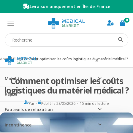
Livraison uniquement en Île-de-France
0
Recherche produit
Accueil
/
Blog
/
Comment optimiser les coûts logistiques du matériel médical ?
Comment optimiser les coûts
Mobilité
logistiques du matériel médical ?
Repos
Par ·
Publié le 28/05/2026 · 15 min de lecture
Fauteuils de relaxation
Incontinence