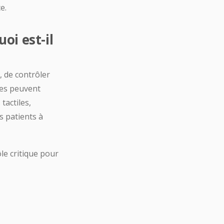
e.
oi est-il
, de contrôler
ces peuvent
actiles,
s patients à
le critique pour