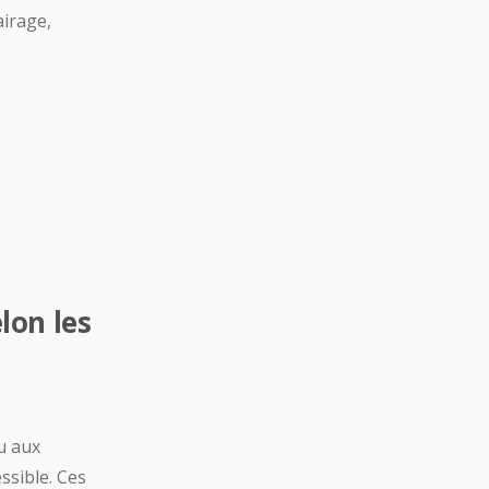
airage,
lon les
u aux
ssible. Ces