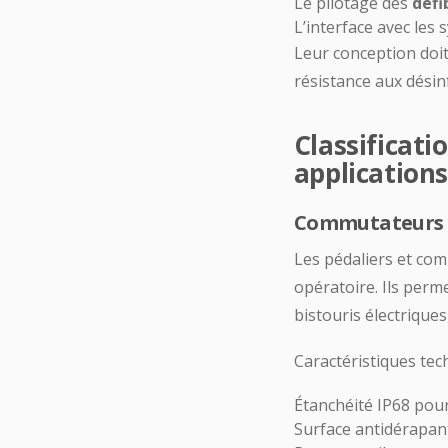
Le pilotage des
défi
L’interface avec les
Leur conception doit
résistance aux désin
Classificat
applications
Commutateurs a
Les pédaliers et com
opératoire. Ils perm
bistouris électriques
Caractéristiques tec
Étanchéité IP68 pour
Surface antidérapan