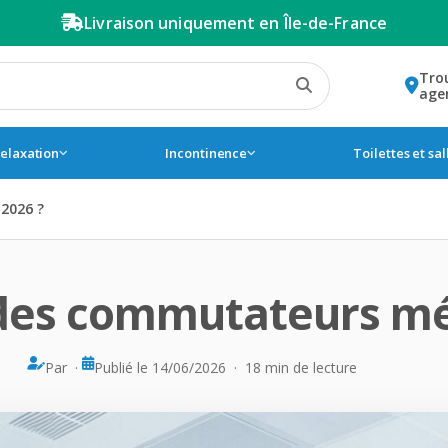
Livraison uniquement en Île-de-France
Tro
age
relaxation
Incontinence
Toilettes et sa
2026 ?
x des commutateurs mé
Par ·
Publié le 14/06/2026 · 18 min de lecture