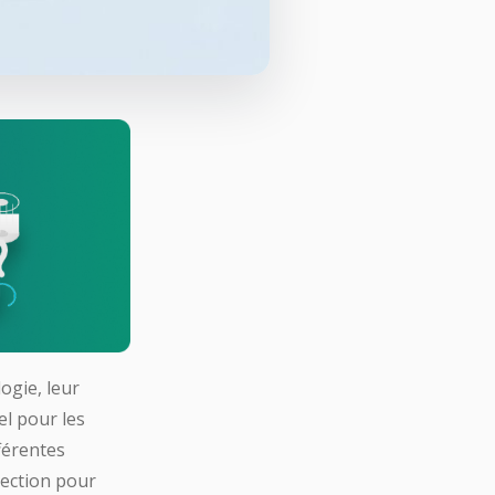
ogie, leur
el pour les
férentes
lection pour