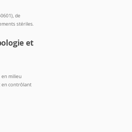
60601), de
ments stériles.
ologie et
 en milieu
t en contrôlant