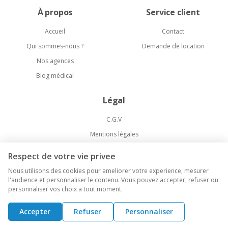
À propos
Service client
Accueil
Contact
Qui sommes-nous ?
Demande de location
Nos agences
Blog médical
Légal
C.G.V
Mentions légales
Politique de confidentialité
Respect de votre vie privee
Livraison et Retours
Nous utilisons des cookies pour ameliorer votre experience, mesurer
l'audience et personnaliser le contenu. Vous pouvez accepter, refuser ou
personnaliser vos choix a tout moment.
©
2026
Medical-Market. Tous droits réservés.
Accepter
Refuser
Personnaliser
Agence web Paris
Kameo