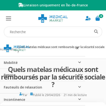
Livraison uniquement en Île-de-France
0
Recherche produit
Quels matelas médicaux sont remboursés par la sécurité sociale
Accueil
/
Blog
/
?
Mobilité
Quels matelas médicaux sont
remboursés par la sécurité sociale
Repos
?
Fauteuils de relaxation
Par ·
Publié le 29/04/2026 · 21 min de lecture
Incontinence