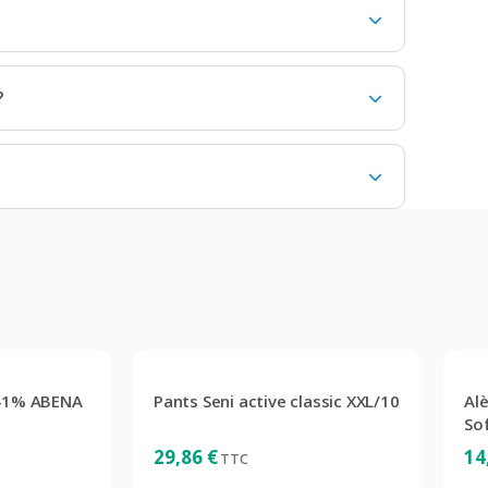
?
 41% ABENA
Pants Seni active classic XXL/10
Al
Sof
29,86
€
14
TTC