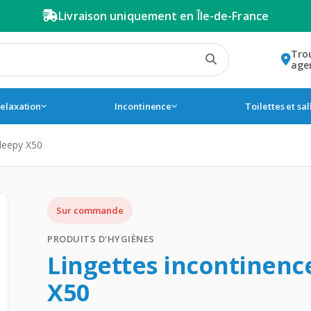
Livraison uniquement en Île-de-France
Tro
age
relaxation
Incontinence
Toilettes et sa
Sleepy X50
Sur commande
PRODUITS D'HYGIÈNES
Lingettes incontinenc
X50